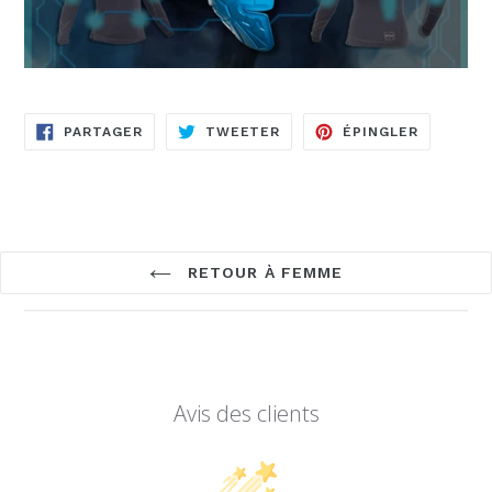
PARTAGER
TWEETER
ÉPINGLE
PARTAGER
TWEETER
ÉPINGLER
SUR
SUR
SUR
FACEBOOK
TWITTER
PINTERE
RETOUR À FEMME
Avis des clients