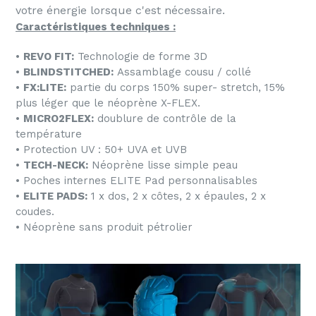
votre énergie lorsque c'est nécessaire.
Caractéristiques techniques :
•
REVO FIT:
Technologie de forme 3D
•
BLINDSTITCHED:
Assamblage cousu / collé
•
FX:LITE:
partie du corps 150% super- stretch, 15%
plus léger que le néoprène X-FLEX.
•
MICRO2FLEX:
doublure de contrôle de la
température
• Protection UV : 50+ UVA et UVB
•
TECH-NECK:
Néoprène lisse simple peau
• Poches internes ELITE Pad personnalisables
•
ELITE PADS:
1 x dos, 2 x côtes, 2 x épaules, 2 x
coudes.
• Néoprène sans produit pétrolier