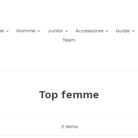
développer
développer
développer
développer
d
me
Homme
Junior
Accessoires
Guide
Team
Top femme
Appliquer
3 items