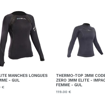
LITE MANCHES LONGUES
THERMO-TOP 3MM COD
MME - GUL
ZERO 3MM ELITE - IMPA
FEMME - GUL
0 €
Prix
119.00 €
ier
régulier