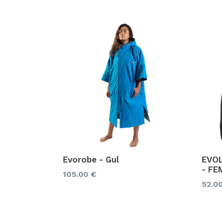
Evorobe - Gul
EVO
- FE
105.00 €
Prix
52.0
régul