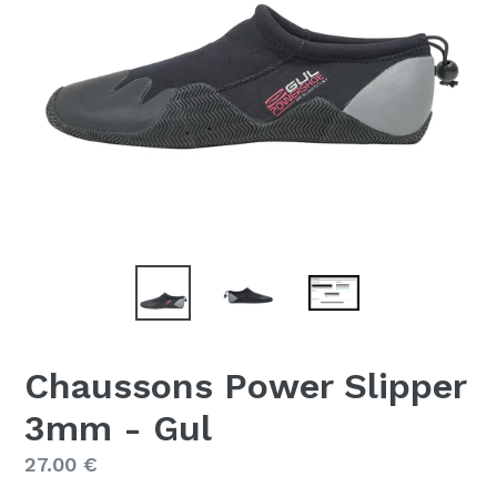
Chaussons Power Slipper
3mm - Gul
Prix
27.00 €
régulier