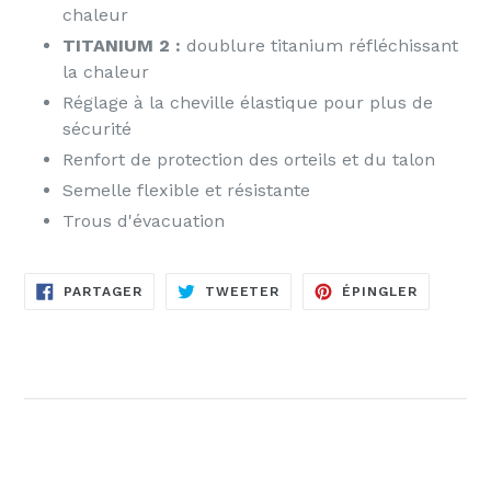
chaleur
TITANIUM 2 :
doublure titanium réfléchissant
la chaleur
Réglage à la cheville élastique pour plus de
sécurité
Renfort de protection des orteils et du talon
Semelle flexible et résistante
Trous d'évacuation
PARTAGER
TWEETER
ÉPINGLE
PARTAGER
TWEETER
ÉPINGLER
SUR
SUR
SUR
FACEBOOK
TWITTER
PINTERE