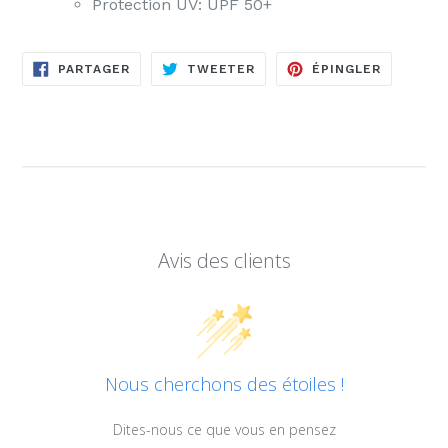
Protection UV: UPF 50+
PARTAGER
TWEETER
ÉPINGLE
PARTAGER
TWEETER
ÉPINGLER
SUR
SUR
SUR
FACEBOOK
TWITTER
PINTERE
Avis des clients
Nous cherchons des étoiles !
Dites-nous ce que vous en pensez