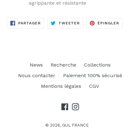
agrippante et résistante
PARTAGER
TWEETER
ÉPINGLE
PARTAGER
TWEETER
ÉPINGLER
SUR
SUR
SUR
FACEBOOK
TWITTER
PINTERE
News
Recherche
Collections
Nous contacter
Paiement 100% sécurisé
Mentions légales
CGV
Facebook
Instagram
© 2026,
GUL FRANCE