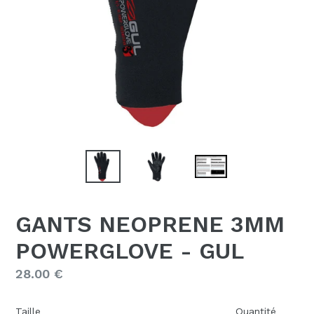
GANTS NEOPRENE 3MM
POWERGLOVE - GUL
Prix
28.00 €
régulier
Taille
Quantité