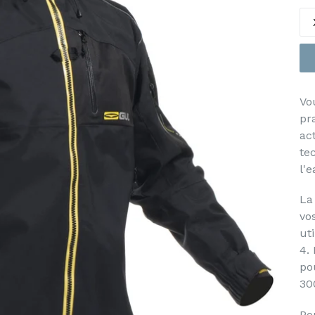
Vo
pr
ac
te
l'
La
vo
ut
4.
po
30
Po