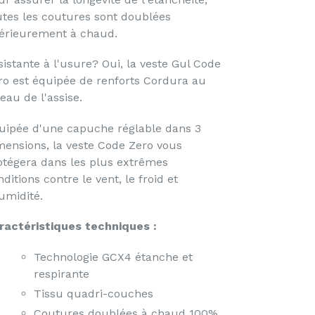
utes les coutures sont doublées
térieurement à chaud.
sistante à l'usure? Oui, la veste Gul Code
ro est équipée de renforts Cordura au
eau de l'assise.
uipée d'une capuche réglable dans 3
mensions, la veste Code Zero vous
otégera dans les plus extrêmes
ditions contre le vent, le froid et
humidité.
ractéristiques techniques :
Technologie GCX4 étanche et
respirante
Tissu quadri-couches
Coutures doublées à chaud 100%