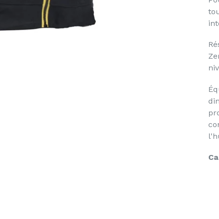
to
in
Ré
Ze
niv
Éq
di
pr
con
l'
Ca