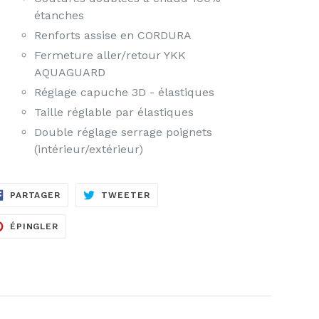
étanches
Renforts assise en CORDURA
Fermeture aller/retour YKK
AQUAGUARD
Réglage capuche 3D - élastiques
Taille réglable par élastiques
Double réglage serrage poignets
(intérieur/extérieur)
PARTAGER
TWEETER
PARTAGER
TWEETER
SUR
SUR
FACEBOOK
TWITTER
ÉPINGLER
ÉPINGLER
SUR
PINTEREST