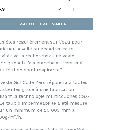
AJOUTER AU PANIER
us êtes régulièrement sur l'eau pour
atiquer la voile ou encadrer cette
tivité? Vous recherchez une veste
chnique à la fois étanche au vent et à
eau tout en étant réspirante?
 Veste Gul Code Zero répondra à toutes
s attentes grâce à une fabrication
ilisant la technologie multicouches CGX-
 Le taux d'imperméabilité a été mesuré
ur un minimum de 20 000 mm à
00g/m²/h.
ur assurer la longévité de l'étanchéité,