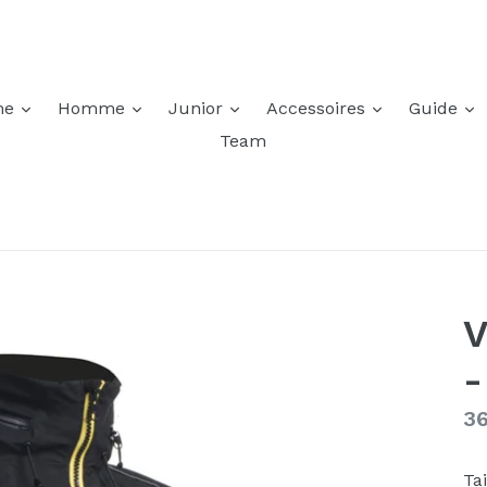
développer
développer
développer
développer
d
me
Homme
Junior
Accessoires
Guide
Team
V
-
Pr
36
ré
Tai