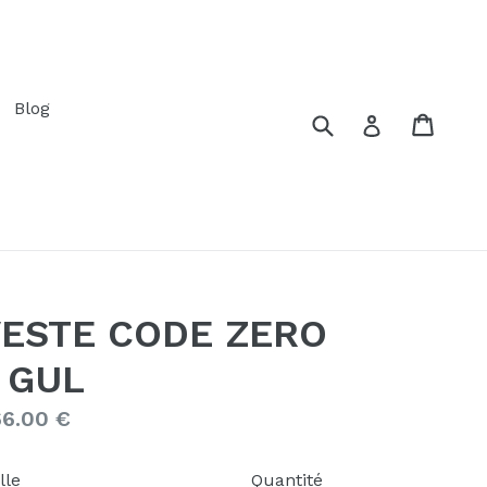
évelopper
Blog
Soumettre
Panie
Panie
Se connecte
ESTE CODE ZERO
 GUL
ix
6.00 €
gulier
lle
Quantité